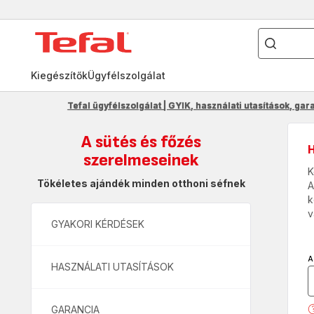
Mit
keres?
Tefal
kezdőlap
Kiegészítők
Ügyfélszolgálat
Tefal ügyfélszolgálat | GYIK, használati utasítások, gar
A sütés és főzés
szerelmeseinek
K
Tökéletes ajándék minden otthoni séfnek
A
k
v
GYAKORI KÉRDÉSEK
A
HASZNÁLATI UTASÍTÁSOK
GARANCIA