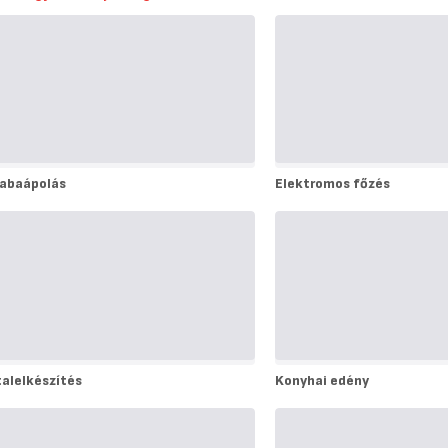
abaápolás
Elektromos főzés
abaápolás
Elektromos
főzés
talelkészítés
Konyhai edény
talelkészítés
Konyhai
edény