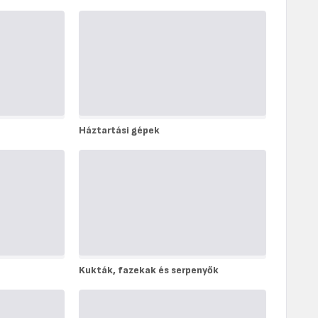
Háztartási gépek
Háztartási
gépek
Kukták, fazekak és serpenyők
Kukták,
fazekak
és