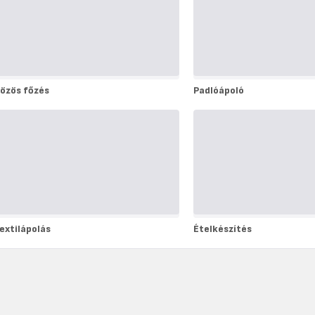
özös főzés
Padlóápoló
özös
Padlóápoló
őzés
extilápolás
Ételkészítés
extilápolás
Ételkészítés