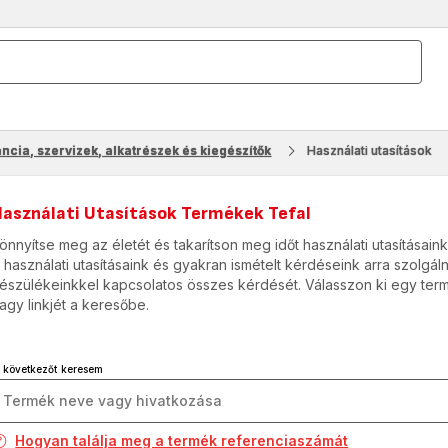
ancia, szervizek, alkatrészek és kiegészítők
Használati utasítások
Használati Utasítások Termékek Tefal
önnyítse meg az életét és takarítson meg időt használati utasításaink
 használati utasításaink és gyakran ismételt kérdéseink arra szolgá
észülékeinkkel kapcsolatos összes kérdését. Válasszon ki egy termé
agy linkjét a keresőbe.
 következőt keresem
Hogyan találja meg a termék referenciaszámát