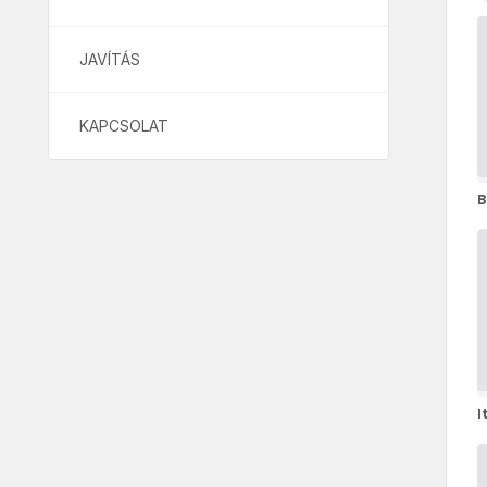
JAVÍTÁS
KAPCSOLAT
B
B
I
I