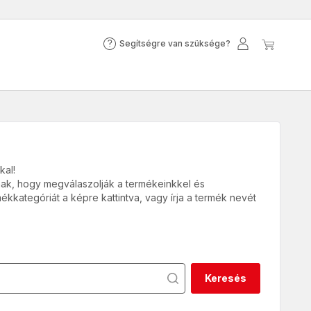
Segítségre van szüksége?
Segítségre
Felhasználó
Az
van
fiók
én
szüksége?
kosar
kal!
lnak, hogy megválaszolják a termékeinkkel és
kkategóriát a képre kattintva, vagy írja a termék nevét
Keresés