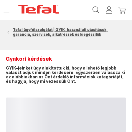
Tefal
Menü
Felhaszn
Az
kezdőlap
megnyitása
fiók
én
kosar
Tefal ügyfélszolgálat | GYIK, használati utasítások,
garancia, szervizek, alkatrészek és kiegészítők
Gyakori kérdések
GYIK-jeinket úgy alakítottuk ki, hogy a lehető legjobb
választ adjuk minden kérdésére. Egyszerűen válassza ki
az alábbiakban az Önt érdeklő információk kategóriáját,
és hagyja, hogy mi vezessük Önt.